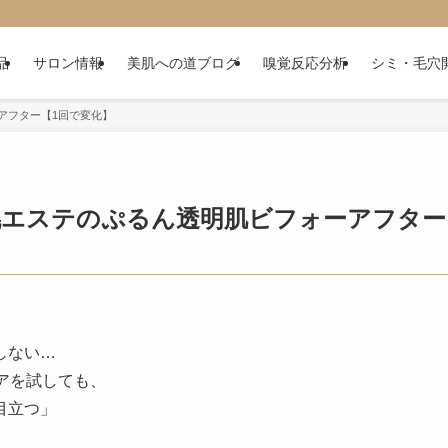
品
サロン情報
美肌への道ブログ
嗅覚反応分析
シミ・毛穴
アフター【1回で変化】
幌エステのぷるん透明肌ビフォーアフター
しない…
アを試しても、
目立つ」