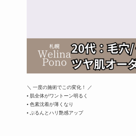
＼ 一度の施術でこの変化！ ／
• 肌全体がワントーン明るく
• 色素沈着が薄くなり
• ぷるんとハリ艶感アップ