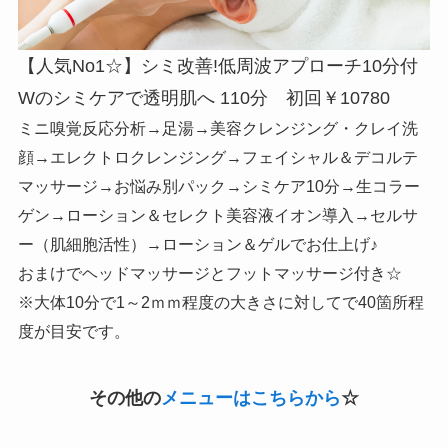
【人気No1☆】シミ改善!低周波アプローチ10分付
Wのシミケアで透明肌へ 110分 初回￥10780
ミニ嗅覚反応分析→足湯→美容クレンジング・クレイ洗
顔→エレクトロクレンジング→フェイシャル＆デコルテ
マッサージ→お悩み別パック→シミケア10分→生コラー
ゲン→ローション＆セレクト美容液イオン導入→セルサ
ー（肌細胞活性）→ローション＆ゲルでお仕上げ♪
おまけでヘッドマッサージとフットマッサージ付き☆
※大体10分で1～2ｍｍ程度の大きさに対してで40箇所程
度が目安です。
その他の
メニューはこちらから
☆