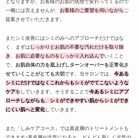
となりますが、お客様のお肌の状態で変わってくるので
一概には言えませんが、
お客様のご要望を伺いながら
ご
提案させていただきます。
またシミ改善にはシミのみへのアプローチだけではな
く、まずは
しっかりとお肌の不要な汚れだけを取り除
き
、
お肌に必要なものをしっかり入れ込んで
いくこと
で、
お肌自体の力を底上げしターンオーバーを正常化さ
せていくことがとても大切
です。当サロンでは、
今
ある
シミにだけではなくこれからもシミがでてこないような
ケア
を
していきます。そうすることで
今あるシミにアプ
ローチしながらも
、
シミができやすい肌からシミができ
にくい肌へと変化
していきます。
また「しみケアコース」では真皮層のトリートメントも
できます♪真皮層が元気になると、どんどん新しく元気の