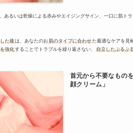
、あるいは乾燥による赤みやエイジングサイン、一口に肌トラ
した後
は、あなたのお
肌のタイプに合わせ
た最適なケアを見
を強化
することでトラブルを繰り返さない、
自立したぷるぷ
首元から不要なもの
顔クリーム」