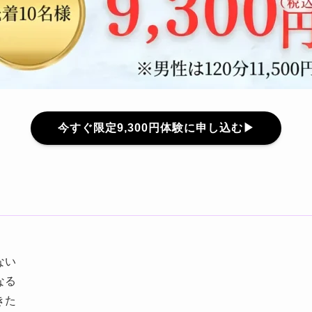
今すぐ限定9,300円体験に申し込む▶
ない
なる
きた