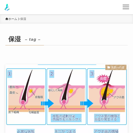
ホーム
保湿
保湿
– tag –
美肌への道