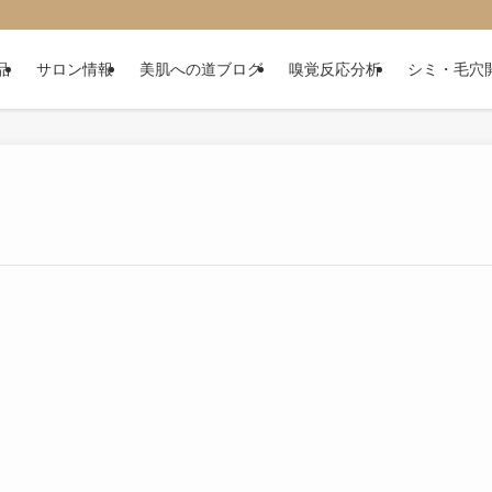
品
サロン情報
美肌への道ブログ
嗅覚反応分析
シミ・毛穴