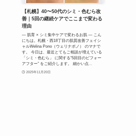
【札幌】40〜50代のシミ・色むら改
善｜5回の継続ケアでここまで変わる
理由
— 肌育 × シミ集中ケアで変わるお肌 — こん
にちは。札幌・西18丁目の肌質改善フェイシ
ャルWelina Pono（ウェリナポノ） のマナで
す。 今日は、最近とてもご相談が増えている
「シミ・色むら」 に関する“5回目のビフォー
アフター” をご紹介します。 細かい点...
2025年11月20日