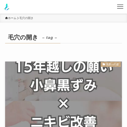
ホーム
毛穴の開き
毛穴の開き
– tag –
美肌への道