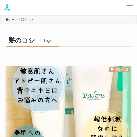
ホーム
髪のコシ
髪のコシ
– tag –
美肌への道