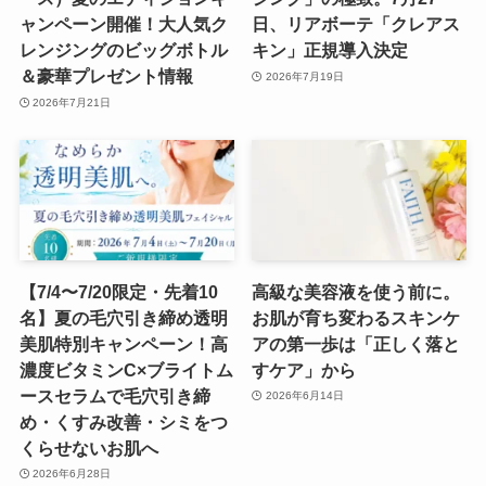
ャンペーン開催！大人気ク
日、リアボーテ「クレアス
レンジングのビッグボトル
キン」正規導入決定
＆豪華プレゼント情報
2026年7月19日
2026年7月21日
【7/4〜7/20限定・先着10
高級な美容液を使う前に。
名】夏の毛穴引き締め透明
お肌が育ち変わるスキンケ
美肌特別キャンペーン！高
アの第一歩は「正しく落と
濃度ビタミンC×ブライトム
すケア」から
ースセラムで毛穴引き締
2026年6月14日
め・くすみ改善・シミをつ
くらせないお肌へ
2026年6月28日