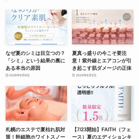
なぜ夏のシミは目立つの？
夏真っ盛りの今こそ要注
「シミ」という結果の裏に
意！紫外線とエアコンが引
ある本当の原因
き起こす肌ダメージの正体
2026年8月6日
2026年8月5日
札幌のエステで夏枯れ肌対
【7/23開始】FAITH（フェ
策！幹細胞ホワイトスノー
ース）夏のエディションキ