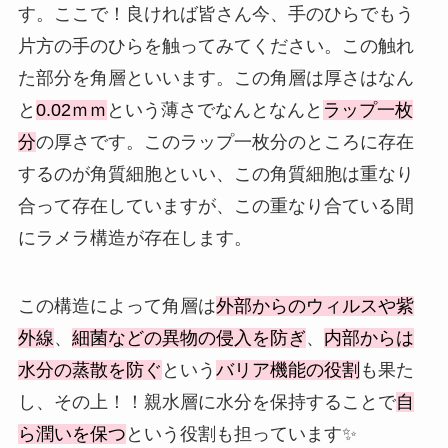
す。ここで！良ければ皆さん今、手のひらでもう
片方の手のひらを触ってみてください。この触れ
た部分を角層といいます。この角層は厚さはなん
と
0.02ｍｍ
という薄さでなんとなんと
ラップ一枚
分
の厚さです。このラップ一枚分のところに存在
するのが角質細胞といい、この角質細胞は重なり
合って存在していますが、この重なり合ている間
にラメラ構造が存在します。
この構造によって角層は
外部からのウィルスや紫
外線
、
細菌などの異物の侵入を防ぎ
、
内部からは
水分の蒸散を防ぐ
という
バリア機能の役割
も果た
し、その上！！親水層に水分を保持することで
自
ら潤いを保つ
という役割も担っています✨