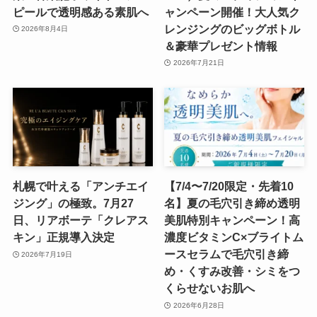
ピールで透明感ある素肌へ
ャンペーン開催！大人気ク
レンジングのビッグボトル
2026年8月4日
＆豪華プレゼント情報
2026年7月21日
札幌で叶える「アンチエイ
【7/4〜7/20限定・先着10
ジング」の極致。7月27
名】夏の毛穴引き締め透明
日、リアボーテ「クレアス
美肌特別キャンペーン！高
キン」正規導入決定
濃度ビタミンC×ブライトム
ースセラムで毛穴引き締
2026年7月19日
め・くすみ改善・シミをつ
くらせないお肌へ
2026年6月28日