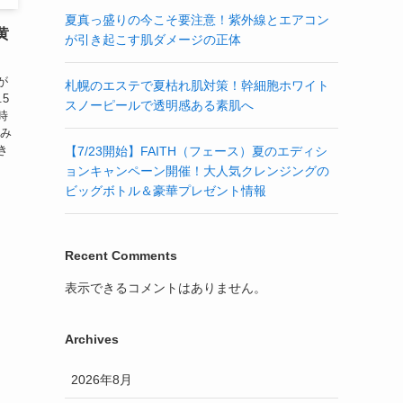
夏真っ盛りの今こそ要注意！紫外線とエアコン
黄
が引き起こす肌ダメージの正体
が
札幌のエステで夏枯れ肌対策！幹細胞ホワイト
5
スノーピールで透明感ある素肌へ
時
赤み
き
【7/23開始】FAITH（フェース）夏のエディシ
ョンキャンペーン開催！大人気クレンジングの
ビッグボトル＆豪華プレゼント情報
Recent Comments
表示できるコメントはありません。
Archives
2026年8月