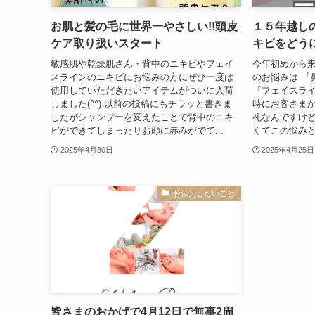
お肌と髪の毛に世界一やさしい!!頭皮
１５年越しの
ケア取り扱いスタート
キビをどうに
敏感肌や乾燥肌さん・背中のニキビやフェイ
今年初めから来
スラインのニキビにお悩みの方にぜひ一度は
のお悩みは 『
使用していただきたいアイテムがついに入荷
『フェイスライ
しました(^^) 以前の投稿にもチラッと書きま
時にお客さまか
したがシャンプーを変えたことで背中のニキ
礼なんですけ
ビができてしまったりお顔に赤みがでて...
くてこの悩みと
2025年4月30日
2025年4月25日
お伝えしたいこと
皆さまのおかげで4月12日で無事2周