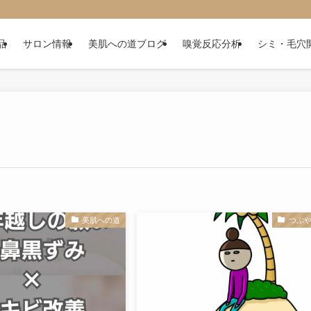
品
サロン情報
美肌への道ブログ
嗅覚反応分析
シミ・毛穴
美肌への道
つぶ