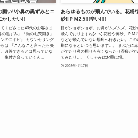
願い!!小鼻の黒ずみとニ
あらゆるものが飛んでいる。花粉!
かしたい!!
砂!!ＰＭ2.5!!!辛い!!!!
てくださった40代のお客さま
目がショボショボ。お鼻がムズムズ。花粉
鼻の黒ずみ』『頬の毛穴開き』
飛んでおりますね(>_<) 花粉や黄砂、ＰＭ2.
ンのニキビ』 カウンセリング
などが飛んでいない場所へ行きたい。この
らは 『こんなこと言ったら失
期になるといつも思います…。 まぶたに
ど、改善できるとは思っていな
がでたり鼻の周りも赤くなったり湿疹がで
一生付き合っていくん...
てみたり…。 くしゃみはお薬に頼...
2025年4月17日