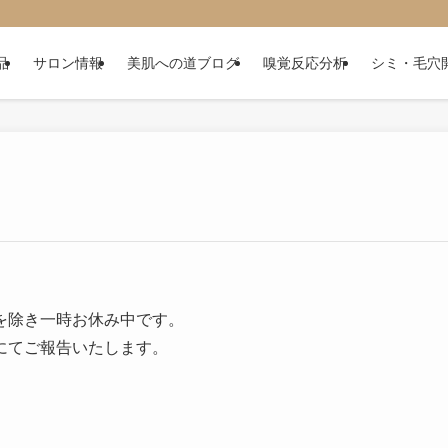
品
サロン情報
美肌への道ブログ
嗅覚反応分析
シミ・毛穴
を除き一時お休み中です。
にてご報告いたします。