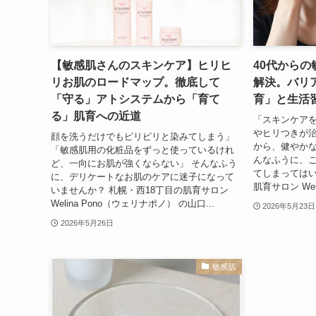
【敏感肌さんのスキンケア】ヒリヒ
40代から
リお肌のロードマップ。徹底して
解決。バリ
「守る」アトシステムから「育て
育」と生活
る」肌育への近道
「スキンケア
やヒリつきが治
顔を洗うだけでもピリピリと染みてしまう」
から、健やかな
「敏感肌用の化粧品をずっと使っているけれ
んなふうに、
ど、一向にお肌が強くならない」 そんなふう
てしまってはい
に、デリケートなお肌のケアに迷子になって
肌育サロン Weli
いませんか？ 札幌・西18丁目の肌育サロン
Welina Pono（ウェリナポノ） の山口...
2026年5月23日
2026年5月26日
敏感肌