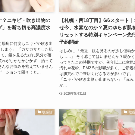
す？ニキビ・吹き出物の
【札幌・西18丁目】6/6スタート｜
プ」を断ち切る高濃度水
ぜ今、水素なのか？夏のゆらぎ肌
リセットする特別キャンペーン先
予約開始
じ場所に何度もニキビや吹き出
しまう」 「ガサガサとした肌
はじめに 「最近、鏡を見るのが少し億劫
って、鏡を見るたびに気分が落
も……」 そう感じてはいませんか？暖か
荒れがなかなかひかず、治って
ってきたこの時期ですが、例年以上に空気
そんなお悩みを抱えていません
汚れや花粉、PM2.5の影響が多く、ご新規
デーションで隠そうと...
は肌荒れでご来店くださる方が多いです。
「ニキビや吹き出物が止まらない」「赤み
が...
2026年5月31日
敏感肌
敏