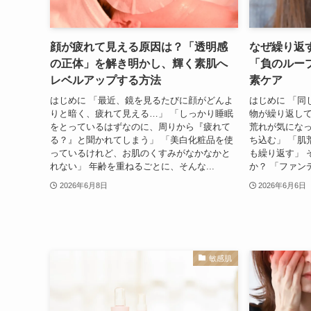
顔が疲れて見える原因は？「透明感
なぜ繰り返
の正体」を解き明かし、輝く素肌へ
「負のルー
レベルアップする方法
素ケア
はじめに 「最近、鏡を見るたびに顔がどんよ
はじめに 「同
りと暗く、疲れて見える…」 「しっかり睡眠
物が繰り返して
をとっているはずなのに、周りから『疲れて
荒れが気にな
る？』と聞かれてしまう」 「美白化粧品を使
ち込む」 「肌
っているけれど、お肌のくすみがなかなかと
も繰り返す」 
れない」 年齢を重ねるごとに、そんな...
か？ 「ファン
2026年6月8日
2026年6月6日
敏感肌