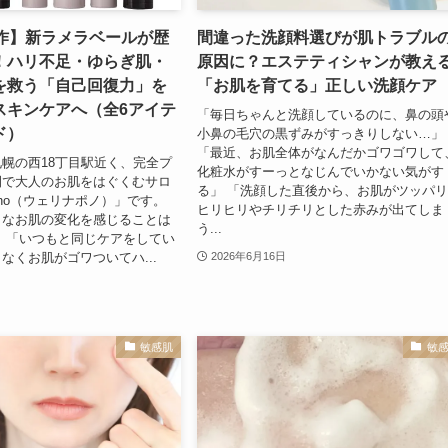
新作】新ラメラベールが歴
間違った洗顔料選びが肌トラブル
！ハリ不足・ゆらぎ肌・
原因に？エステティシャンが教え
を救う「自己回復力」を
「お肌を育てる」正しい洗顔ケア
スキンケアへ（全6アイテ
「毎日ちゃんと洗顔しているのに、鼻の頭
ド）
小鼻の毛穴の黒ずみがすっきりしない…」
「最近、お肌全体がなんだかゴワゴワして
幌の西18丁目駅近く、完全プ
化粧水がすーっとなじんでいかない気がす
間で大人のお肌をはぐくむサロ
る」 「洗顔した直後から、お肌がツッパ
 Pono（ウェリナポノ）」です。
ヒリヒリやチリチリとした赤みが出てしま
うなお肌の変化を感じることは
う...
 「いつもと同じケアをしてい
なくお肌がゴワついてハ...
2026年6月16日
敏感肌
敏