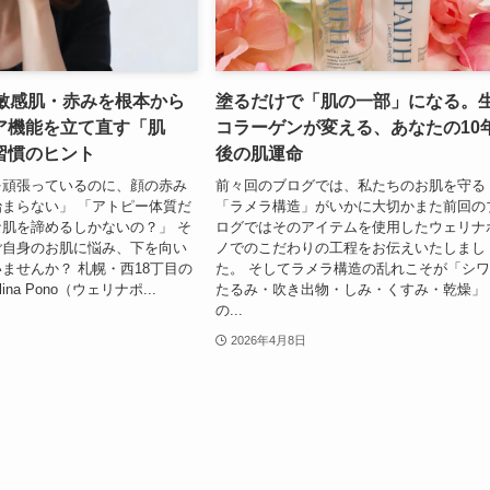
の敏感肌・赤みを根本から
塗るだけで「肌の一部」になる。
ア機能を立て直す「肌
コラーゲンが変える、あなたの10
習慣のヒント
後の肌運命
を頑張っているのに、顔の赤み
前々回のブログでは、私たちのお肌を守る
まらない」 「アトピー体質だ
「ラメラ構造」がいかに大切かまた前回の
肌を諦めるしかないの？」 そ
ログではそのアイテムを使用したウェリナ
ご自身のお肌に悩み、下を向い
ノでのこだわりの工程をお伝えいたしまし
ませんか？ 札幌・西18丁目の
た。 そしてラメラ構造の乱れこそが「シ
na Pono（ウェリナポ...
たるみ・吹き出物・しみ・くすみ・乾燥」
の...
2026年4月8日