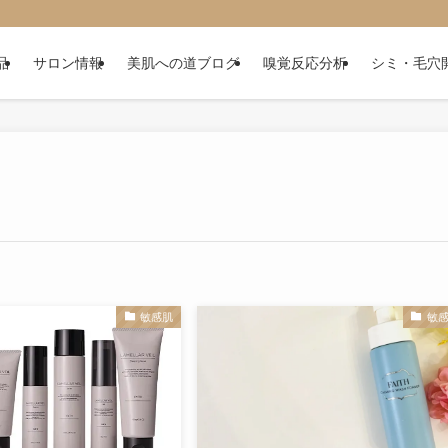
品
サロン情報
美肌への道ブログ
嗅覚反応分析
シミ・毛穴
敏感肌
敏