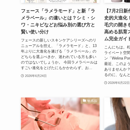
フェース「ラメラモード」と新「ラ
【7月2日
メラベール」の違いとは？シミ・シ
史的大進化
ワ・ニキビなどお悩み別の選び方と
毛穴の開き
賢い使い分け
高める肌育
ム完全ガイ
フェースの新しいスキンケアシリーズへのリ
ニューアルを控え、「ラメラモード」と、13
こんにちは。札
年ぶりに大進化を遂げる「ラメラベール」の
ライベート空
どちらを選ぶべきか、迷われている方も多い
ン「Welina
のではないでしょうか。 今回ラメラベールは
最近、このよ
すごい進化をとげたにもかかわらず、お...
ありませんか？
るのに、なんと
2026年6月24日
2026年6月22日
敏感肌