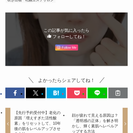
吹き出物
札幌エステサロン
この記事が気に入ったら
フォローしてね！
Follow Me
よかったらシェアしてね！
【先行予約受付中】老化の
顔が疲れて見える原因は？
原因「増えすぎた活性酸
「透明感の正体」を解き明
素」をリセットして、10年
かし、輝く素肌へレベルア
後の肌をレベルアップさせ
ップする方法