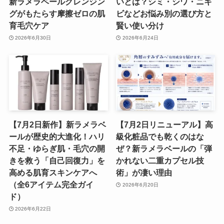
新ラメラベールクレンジン
いとは？シミ・シワ・ニキ
グがもたらす摩擦ゼロの肌
ビなどお悩み別の選び方と
育毛穴ケア
賢い使い分け
2026年6月30日
2026年6月24日
【7月2日新作】新ラメラベ
【7月2日リニューアル】高
ールが歴史的大進化！ハリ
級化粧品でも乾くのはな
不足・ゆらぎ肌・毛穴の開
ぜ？新ラメラベールの「弾
きを救う「自己回復力」を
かれない二重カプセル技
高める肌育スキンケアへ
術」が凄い理由
（全6アイテム完全ガイ
2026年6月20日
ド）
2026年6月22日