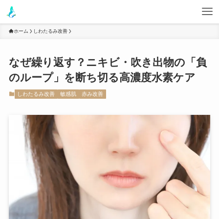
ホーム
しわたるみ改善
なぜ繰り返す？ニキビ・吹き出物の「負
のループ」を断ち切る高濃度水素ケア
しわたるみ改善
敏感肌
赤み改善