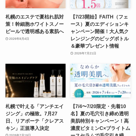
札幌のエステで夏枯れ肌対
【7/23開始】FAITH（フェ
策！幹細胞ホワイトスノー
ース）夏のエディションキ
ピールで透明感ある素肌へ
ャンペーン開催！大人気ク
レンジングのビッグボトル
2026年8月4日
＆豪華プレゼント情報
2026年7月21日
札幌で叶える「アンチエイ
【7/4〜7/20限定・先着10
ジング」の極致。7月27
名】夏の毛穴引き締め透明
日、リアボーテ「クレアス
美肌特別キャンペーン！高
キン」正規導入決定
濃度ビタミンC×ブライトム
ースセラムで毛穴引き締
2026年7月19日