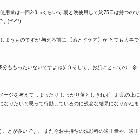
- 使用量は一回2-3㎝くらいで 朝と晩使用して約75日は持つので
^-^*)
しまうものですが 与える前に 【落とすケア】が とても大事で
ももったいないですよね(/_;) そして、お肌にとっての「余
メージを与えてしまったり しっかり落としきれず、お肌の上に
イになりたいと思って行動しているのに残念な結果になりかねま
くことが多いです。 また今お手持ちの洗顔料の適正量や、適正