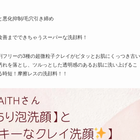
と悪化抑制/毛穴引き締め
改善までできちゃうスーパーな洗顔料！
剤フリーの3種の超微粒子クレイがピタッとお肌にくっつき古
汚れを落とし、ツルっとした透明感のあるお肌に洗い上げるこ
る時短！摩擦レスの洗顔料！！