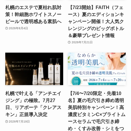
札幌のエステで夏枯れ肌対
【7/23開始】FAITH（フェ
策！幹細胞ホワイトスノー
ース）夏のエディションキ
ピールで透明感ある素肌へ
ャンペーン開催！大人気ク
レンジングのビッグボトル
2026年8月4日
＆豪華プレゼント情報
2026年7月21日
札幌で叶える「アンチエイ
【7/4〜7/20限定・先着10
ジング」の極致。7月27
名】夏の毛穴引き締め透明
日、リアボーテ「クレアス
美肌特別キャンペーン！高
キン」正規導入決定
濃度ビタミンC×ブライトム
ースセラムで毛穴引き締
2026年7月19日
め・くすみ改善・シミをつ