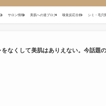
品
サロン情報
美肌への道ブログ
嗅覚反応分析
シミ・毛穴
レをなくして美肌はありえない。今話題