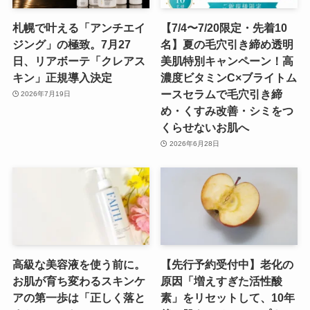
札幌で叶える「アンチエイ
【7/4〜7/20限定・先着10
ジング」の極致。7月27
名】夏の毛穴引き締め透明
日、リアボーテ「クレアス
美肌特別キャンペーン！高
キン」正規導入決定
濃度ビタミンC×ブライトム
ースセラムで毛穴引き締
2026年7月19日
め・くすみ改善・シミをつ
くらせないお肌へ
2026年6月28日
高級な美容液を使う前に。
【先行予約受付中】老化の
お肌が育ち変わるスキンケ
原因「増えすぎた活性酸
アの第一歩は「正しく落と
素」をリセットして、10年