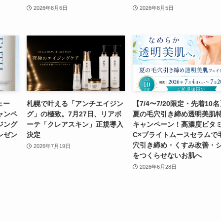
2026年8月6日
2026年8月5日
ェー
札幌で叶える「アンチエイジン
【7/4〜7/20限定・先着10
ャンペ
グ」の極致。7月27日、リアボ
夏の毛穴引き締め透明美肌
ジング
ーテ「クレアスキン」正規導入
キャンペーン！高濃度ビタ
レゼン
決定
C×ブライトムースセラムで
穴引き締め・くすみ改善・
2026年7月19日
をつくらせないお肌へ
2026年6月28日