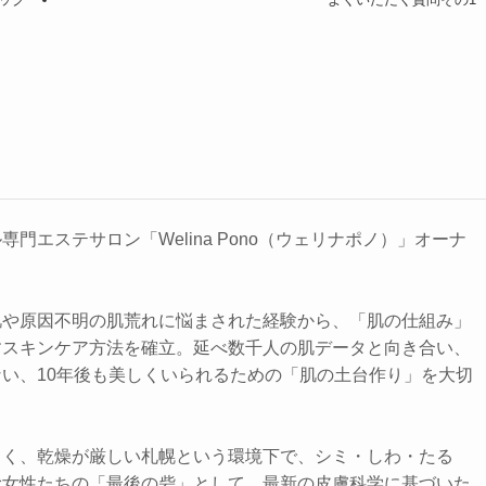
門エステサロン「Welina Pono（ウェリナポノ）」オーナ
肌や原因不明の肌荒れに悩まされた経験から、「肌の仕組み」
すスキンケア方法を確立。延べ数千人の肌データと向き合い、
い、10年後も美しくいられるための「肌の土台作り」を大切
しく、乾燥が厳しい札幌という環境下で、シミ・しわ・たる
む女性たちの「最後の砦」として、最新の皮膚科学に基づいた