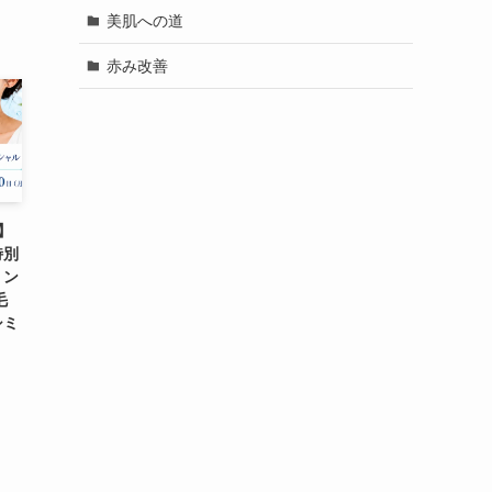
美肌への道
赤み改善
名】
特別
ミン
毛
シミ