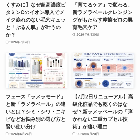
くすみに】なぜ超高濃度ビ
「育てるケア」で変わる。
タミンCのイオン導入でメ
新ラメラベールクレンジン
イク崩れのない毛穴キュッ
グがもたらす摩擦ゼロの肌
と「ぷるん肌」が叶うの
育毛穴ケア
か？
2026年6月30日
2026年7月4日
フェース「ラメラモード」
【7月2日リニューアル】高
と新「ラメラベール」の違
級化粧品でも乾くのはな
いとは？シミ・シワ・ニキ
ぜ？新ラメラベールの「弾
ビなどお悩み別の選び方と
かれない二重カプセル技
賢い使い分け
術」が凄い理由
2026年6月24日
2026年6月20日