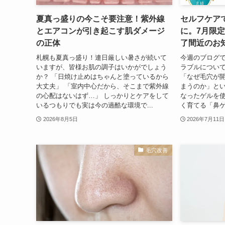
夏真っ盛りの今こそ要注意！紫外線
セルフケア
とエアコンが引き起こす肌ダメージ
に。7月限
の正体
了間近のお
札幌も夏真っ盛り！連日厳しい暑さが続いて
今週のブログで
いますが、皆様お肌の調子はいかがでしょう
ラブルについ
か？ 「日焼け止めはちゃんと塗っているから
「なぜ毛穴が
大丈夫」 「室内中心だから、そこまで紫外線
まうのか」と
の心配はないはず…」 しっかりとケアをして
なったゲルを
いるつもりでも実は今の過酷な環境で...
く育てる「鼻ゲ
2026年8月5日
2026年7月11日
毛穴改善