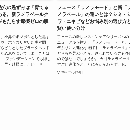
毛穴の黒ずみは「育てる
フェース「ラメラモード」と新「
わる。新ラメラベールク
メラベール」の違いとは？シミ・
がもたらす摩擦ゼロの肌
ワ・ニキビなどお悩み別の選び方
賢い使い分け
に、小鼻のポツポツとした黒ず
フェースの新しいスキンケアシリーズへの
）や、ポッカリ空いた毛穴開
ニューアルを控え、「ラメラモード」と、1
ざらざらとしたブラックヘッド
年ぶりに大進化を遂げる「ラメラベール」
、ため息をついてしまうことは
どちらを選ぶべきか、迷われている方も多
 「ファンデーションでも隠し
のではないでしょうか。 今回ラメラベー
、早く綺麗にしたい」 そ...
すごい進化をとげたにもかかわらず、お...
2026年6月24日