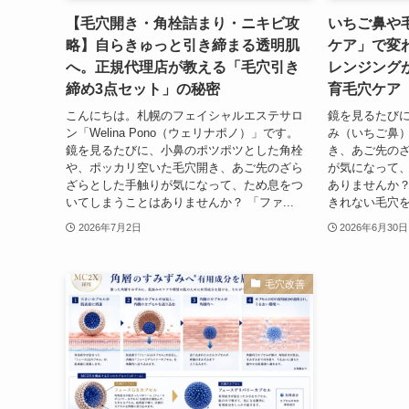
【毛穴開き・角栓詰まり・ニキビ攻
いちご鼻や
略】自らきゅっと引き締まる透明肌
ケア」で変
へ。正規代理店が教える「毛穴引き
レンジング
締め3点セット」の秘密
育毛穴ケア
こんにちは。札幌のフェイシャルエステサロ
鏡を見るたび
ン「Welina Pono（ウェリナポノ）」です。
み（いちご鼻
鏡を見るたびに、小鼻のポツポツとした角栓
き、あご先の
や、ポッカリ空いた毛穴開き、あご先のざら
が気になって
ざらとした手触りが気になって、ため息をつ
ありませんか？
いてしまうことはありませんか？ 「ファ...
きれない毛穴を
2026年7月2日
2026年6月30日
毛穴改善