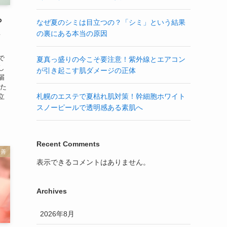
ら
なぜ夏のシミは目立つの？「シミ」という結果
く
の裏にある本当の原因
で
夏真っ盛りの今こそ要注意！紫外線とエアコン
し
が引き起こす肌ダメージの正体
届
りた
札幌のエステで夏枯れ肌対策！幹細胞ホワイト
立
スノーピールで透明感ある素肌へ
Recent Comments
改善
表示できるコメントはありません。
Archives
2026年8月