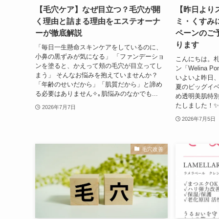
【毛穴ケア】なぜ目立つ？毛穴が開
【昨日より
く理由と詰まる理由をエステオーナ
ミ・くすみ
ーが徹底解説
ペーンのご
ります
「毎日一生懸命スキンケアをしているのに、
小鼻の黒ずみが気になる」 「ファンデーショ
こんにちは。
ンを塗ると、かえって頬の毛穴が目立ってし
ン「Welina
まう」 そんなお悩みを抱えていませんか？
いよいよ昨日、
「年齢のせいだから」「肌質だから」と諦め
夏のビッグイ
る必要はありません✧｡肌悩みのなかでも...
め透明美肌特
たしました！✨
2026年7月7日
2026年7月5日
毛穴改善