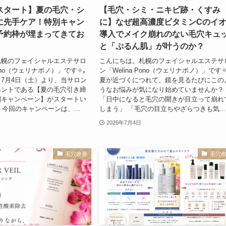
スタート】夏の毛穴・シ
【毛穴・シミ・ニキビ跡・くすみ
に先手ケア！特別キャン
に】なぜ超高濃度ビタミンCのイ
予約枠が埋まってきてお
導入でメイク崩れのない毛穴キュ
と「ぷるん肌」が叶うのか？
札幌のフェイシャルエステサロ
こんにちは。札幌のフェイシャルエステサ
 Pono（ウェリナポノ）」です✧｡
ン「Welina Pono（ウェリナポノ）」です✧
7月4日（土）より、当サロン
夏が近づくにつれて、鏡を見るたびにこの
ベントである【夏の毛穴引き締
うなお悩みが気になり始めていませんか？
別キャンペーン】がスタートい
「日中になると毛穴の開きが目立って崩れ
 今回のキャンペーンは、...
しまう」 「毛穴の目立ちやざらつきも気...
2026年7月4日
毛穴改善
毛穴