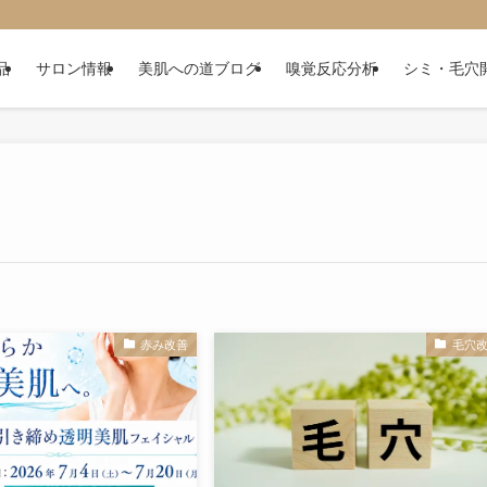
品
サロン情報
美肌への道ブログ
嗅覚反応分析
シミ・毛穴
赤み改善
毛穴