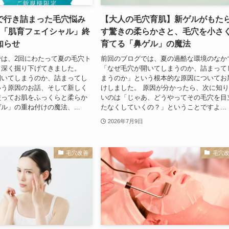
で行き詰まった毛穴悩み
【大人の毛穴育肌】新ゲルがもた
定「肌育フェイシャル」終
す驚きの柔らかさと、毛穴を小さ
知らせ
育てる「鼻ゲル」の魔法
は、2回にわたって夏の毛穴ト
前回のブログでは、夏の過酷な環境のなか
て深く掘り下げてきました。
「なぜ毛穴が開いてしまうのか、詰まって
開いてしまうのか、詰まってし
まうのか」という根本的な原因についてお
いう原因のお話、そして新しく
けしました。 原因が分かったら、次に知
使ってお肌をふっくらと柔らか
いのは「じゃあ、どうやってその毛穴を目
ル」の重ね付けの魔法、...
たなくしていくの？」ということですよ...
2026年7月9日
毛穴改善
毛穴