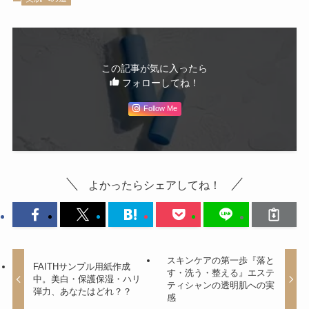
この記事が気に入ったら
フォローしてね！
Follow Me
よかったらシェアしてね！
スキンケアの第一歩『落と
FAITHサンプル用紙作成
す・洗う・整える』エステ
中。美白・保護保湿・ハリ
ティシャンの透明肌への実
弾力、あなたはどれ？？
感