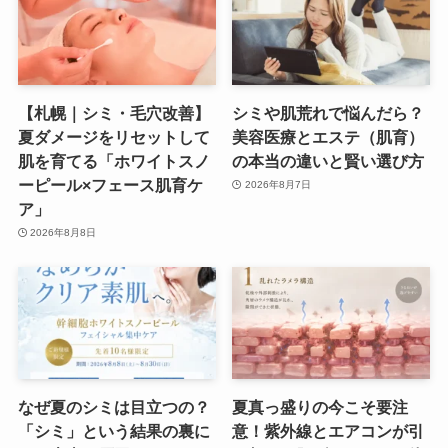
【札幌｜シミ・毛穴改善】
シミや肌荒れで悩んだら？
夏ダメージをリセットして
美容医療とエステ（肌育）
肌を育てる「ホワイトスノ
の本当の違いと賢い選び方
ーピール×フェース肌育ケ
2026年8月7日
ア」
2026年8月8日
なぜ夏のシミは目立つの？
夏真っ盛りの今こそ要注
「シミ」という結果の裏に
意！紫外線とエアコンが引