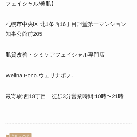
フェイシャル/美肌】
⁡札幌市中央区 北1条西16丁目旭堂第一マンション
知事公館前205⁡
肌質改善・シミケアフェイシャル専門店
Welina Pono-ウェリナポノ-⁡
最寄駅:西18丁目 徒歩3分⁡営業時間:10時〜21時
美肌への道