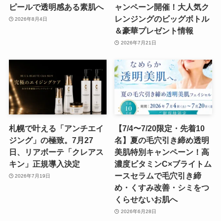
ピールで透明感ある素肌へ
ャンペーン開催！大人気ク
レンジングのビッグボトル
2026年8月4日
＆豪華プレゼント情報
2026年7月21日
札幌で叶える「アンチエイ
【7/4〜7/20限定・先着10
ジング」の極致。7月27
名】夏の毛穴引き締め透明
日、リアボーテ「クレアス
美肌特別キャンペーン！高
キン」正規導入決定
濃度ビタミンC×ブライトム
ースセラムで毛穴引き締
2026年7月19日
め・くすみ改善・シミをつ
くらせないお肌へ
2026年6月28日