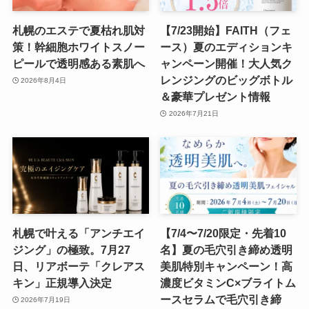
札幌のエステで夏枯れ肌対
【7/23開始】FAITH（フェ
策！幹細胞ホワイトスノー
ース）夏のエディションキ
ピールで透明感ある素肌へ
ャンペーン開催！大人気ク
レンジングのビッグボトル
2026年8月4日
＆豪華プレゼント情報
2026年7月21日
札幌で叶える「アンチエイ
【7/4〜7/20限定・先着10
ジング」の極致。7月27
名】夏の毛穴引き締め透明
日、リアボーテ「クレアス
美肌特別キャンペーン！高
キン」正規導入決定
濃度ビタミンC×ブライトム
ースセラムで毛穴引き締
2026年7月19日