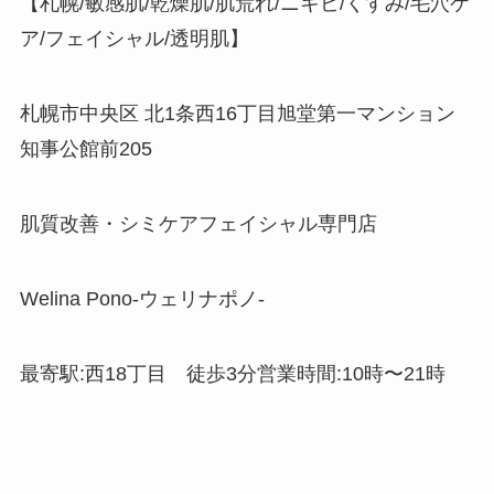
【札幌/敏感肌/乾燥肌/肌荒れ/ニキビ/くすみ/毛穴ケ
ア/フェイシャル/透明肌】
⁡札幌市中央区 北1条西16丁目旭堂第一マンション
知事公館前205⁡
肌質改善・シミケアフェイシャル専門店
Welina Pono-ウェリナポノ-⁡
最寄駅:西18丁目 徒歩3分⁡営業時間:10時〜21時