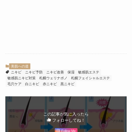
美肌への道
ニキビ
ニキビ予防
ニキビ改善
保湿
敏感肌エステ
敏感肌ニキビ対策
札幌ウェリナポノ
札幌フェイシャルエステ
毛穴ケア
白ニキビ
赤ニキビ
黒ニキビ
この記事が気に入ったら
フォローしてね！
Follow Me