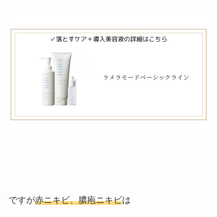
ですが
赤ニキビ、膿疱ニキビ
は