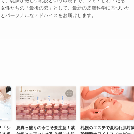
しく、乾燥が厳しい札幌という環境下で、シミ・しわ・たる
む女性たちの「最後の砦」として、最新の皮膚科学に基づいた
アとパーソナルなアドバイスをお届けします。
？「シ
夏真っ盛りの今こそ要注意！紫
札幌のエステで夏枯れ肌対
る本当
外線とエアコンが引き起こす肌
幹細胞ホワイトスノーピー