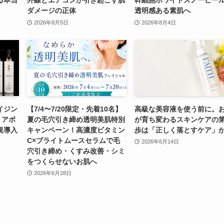
ダメージの正体
透明感ある素肌へ
2026年8月5日
2026年8月4日
イジン
【7/4〜7/20限定・先着10名】
高級な美容液を使う前に。
リアボ
夏の毛穴引き締め透明美肌特別
が育ち変わるスキンケアの
規導入
キャンペーン！高濃度ビタミン
歩は「正しく落とすケア」
C×ブライトムースセラムで毛
2026年6月14日
穴引き締め・くすみ改善・シミ
をつくらせないお肌へ
2026年6月28日