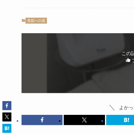
美肌への道
この
よかっ