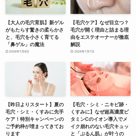
【大人の毛穴育肌】新ゲル
【毛穴ケア】なぜ目立つ？
がもたらす驚きの柔らかさ
毛穴が開く理由と詰まる理
と、毛穴を小さく育てる
由をエステオーナーが徹底
「鼻ゲル」の魔法
解説
2026年7月9日
2026年7月7日
【昨日よりスタート】夏の
【毛穴・シミ・ニキビ跡・
毛穴・シミ・くすみに先手
くすみに】なぜ超高濃度ビ
ケア！特別キャンペーンの
タミンCのイオン導入でメ
ご予約枠が埋まってきてお
イク崩れのない毛穴キュッ
ります
と「ぷるん肌」が叶うの